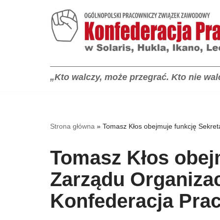
Przejdź
do
treści
„Kto walczy, może przegrać. Kto nie walc
Strona główna
»
Tomasz Kłos obejmuje funkcję Sekre
Tomasz Kłos obejm
Zarządu Organiza
Konfederacja Pra