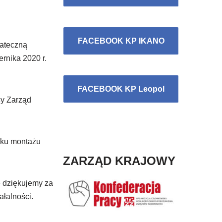
FACEBOOK KP IKANO
tateczną
rnika 2020 r.
FACEBOOK KP Leopol
cy Zarząd
isku montażu
ZARZĄD KRAJOWY
 dziękujemy za
ałalności.