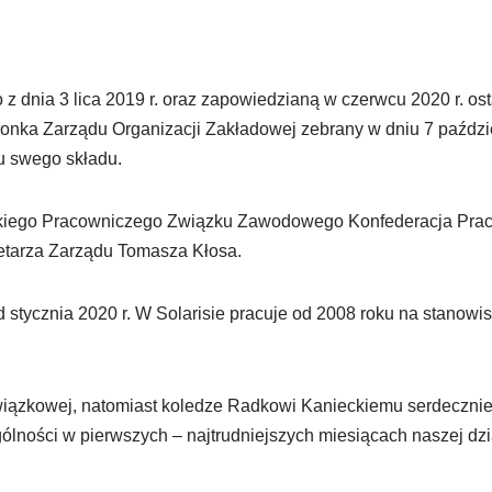
 z dnia 3 lica 2019 r. oraz zapowiedzianą w czerwcu 2020 r. os
onka Zarządu Organizacji Zakładowej zebrany w dniu 7 paździe
iu swego składu.
lskiego Pracowniczego Związku Zawodowego Konfederacja Pra
retarza Zarządu Tomasza Kłosa.
d stycznia 2020 r. W Solarisie pracuje od 2008 roku na stanow
ązkowej, natomiast koledze Radkowi Kanieckiemu serdecznie
gólności w pierwszych – najtrudniejszych miesiącach naszej dzi